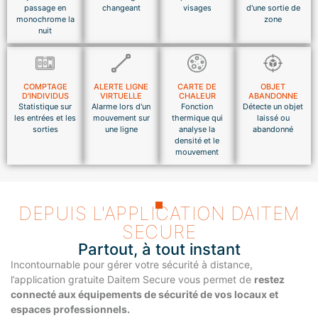
passage en
changeant
visages
d'une sortie de
monochrome la
zone
nuit
COMPTAGE
ALERTE LIGNE
CARTE DE
OBJET
D'INDIVIDUS
VIRTUELLE
CHALEUR
ABANDONNE
Statistique sur
Alarme lors d'un
Fonction
Détecte un objet
les entrées et les
mouvement sur
thermique qui
laissé ou
sorties
une ligne
analyse la
abandonné
densité et le
mouvement
DEPUIS L'APPLICATION DAITEM
SECURE
Partout, à tout instant
Incontournable pour gérer votre sécurité à distance,
l’application gratuite Daitem Secure vous permet de
restez
connecté aux équipements de sécurité de vos locaux et
espaces professionnels.