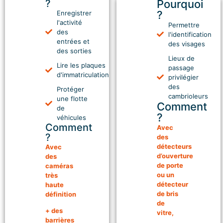
01
?
Pourquoi
02
?
Enregistrer
Protéger
l'activité
Permettre
Protéger
des
l'identification
les
entrées et
des visages
les
entrées
des sorties
Lieux de
entrées
et
Lire les plaques
passage
des
d'immatriculation
les
privilégier
commerces
des
Protéger
parkings
cambrioleurs
une flotte
Comment
de
?
véhicules
Comment
Avec
?
des
détecteurs
Avec
d’ouverture
des
de porte
caméras
ou un
très
détecteur
haute
de bris
définition
de
+ des
vitre,
barrières