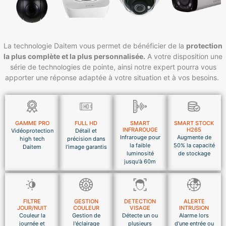
La technologie Daitem vous permet de bénéficier de la
protection
la plus complète et la plus personnalisée.
A votre disposition une
série de technologies de pointe, ainsi notre expert pourra vous
apporter une réponse adaptée à votre situation et à vos besoins.
GAMME PRO
FULL HD
SMART
SMART STOCK
INFRAROUGE
H265
Vidéoprotection
Détail et
Infrarouge pour
Augmente de
high tech
précision dans
la faible
50% la capacité
Daitem
l'image garantis
luminosité
de stockage
jusqu'à 60m
FILTRE
GESTION
DETECTION
ALERTE
JOUR/NUIT
COULEUR
VISAGE
INTRUSION
Couleur la
Gestion de
Détecte un ou
Alarme lors
journée et
l'éclairage
plusieurs
d'une entrée ou