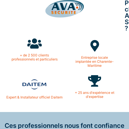
P
c
A
S
?
+ de 2 500 clients
Entreprise locale
professionnels et particuliers
implantée en Charente-
Maritime
+ 25 ans d'expérience et
d'expertise
Expert & Installateur officiel Daitem
Ces professionnels nous font confiance