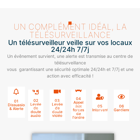
UN COMPLÉMENT IDÉAL, LA
TÉLÉSURVEILLANCE
Un télésurveilleur veille sur vos locaux
24/24h 7/7j
Un évênement survient, une alerte est transmise au centre de
télésurveillance
vous garantissant une sécurité optimale 24/24h et 7/7j et une
action avec efficacité !
04
02
03
01
Appel
L'opérateur
Levée
Levée
Lors
Dissuasion
L'opérateur
visualise
aux
05
06
d'une
En
de
de
& Alerte
écoute
les
forces
Intervention
Gardiennage
levée
l'absence
Un
Les
doute
doute
vos
photos
de
de
de
gardiennage
sirènes
audio
locaux
vidéo
et
doute
réponse
l'ordre
et
vidéos
est
dissuadent
positive,
des
demande
de votre
assuré
d'intrus
l'opérateur
contacts,
le mot
entreprise
pour
contacte
un
dés vos
de
en
directement
agent
surveiller
extérieurs
passe.
direct.
les
de
votre
et le
Le
Si
forces
sécurité
centre
l'effraction
entreprise
système
de
agréé
de
est