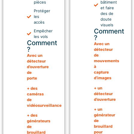
pièces
bâtiment
ateliers,
bureaux,
et faire
Protéger
des de
les
les
les
doute
cuisines,
accès
espaces
visuels
Comment
les
de
Empêcher
?
les vols
stocks,
production
Comment
Avec un
les
...
?
détecteur
de
Avec un
réserves
mouvements
détecteur
...
à
d’ouverture
capture
de
d’images
porte
+ un
+ des
détecteur
caméras
d’ouverture
de
vidéosurveillance
+ un
générateur
+ des
de
générateurs
brouillard
de
pour
brouillard