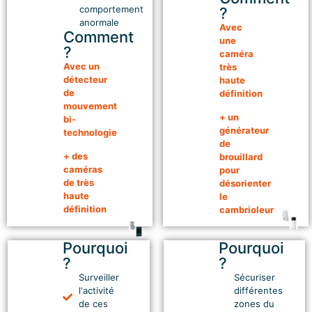
comportement
?
anormale
Avec
Comment
une
?
caméra
Avec un
très
détecteur
haute
de
définition
mouvement
+ un
bi-
générateur
technologie
de
+ des
brouillard
caméras
pour
de très
désorienter
haute
le
définition
cambrioleur
Pourquoi
Pourquoi
05
06
?
?
Surveiller
Sécuriser
Protéger
Protéger
l'activité
différentes
de ces
zones du
les
les