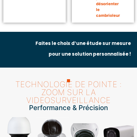
désorienter
le
cambrioleur
Faites le choix d’une étude sur mesure
pour une solution personnalisée !
TECHNOLOGIE DE POINTE :
ZOOM SUR LA
VIDEOSURVEILLANCE
Performance & Précision