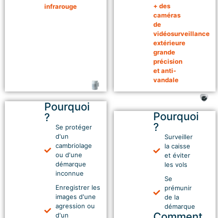
+ des
infrarouge
caméras
de
vidéosurveillance
extérieure
grande
précision
et anti-
vandale
Pourquoi
03
Pourquoi
?
04
?
Se protéger
Protéger
d'un
Surveiller
Protéger
cambriolage
la caisse
les
ou d'une
et éviter
les
showrooms,
démarque
les vols
caisses
inconnue
les
Se
espaces
Enregistrer les
prémunir
images d'une
de la
clients
agression ou
démarque
Comment
d'un