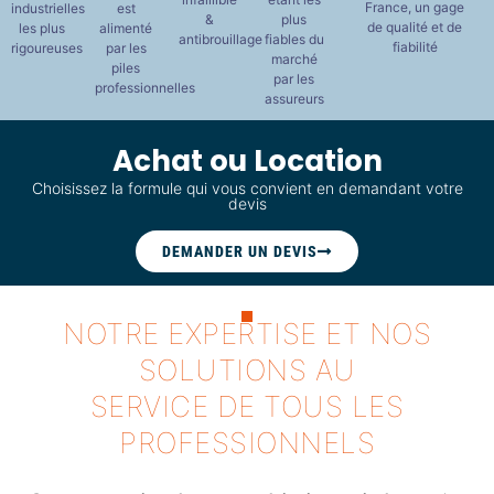
France, un gage
industrielles
est
&
plus
de qualité et de
les plus
alimenté
antibrouillage
fiables du
fiabilité
rigoureuses
par les
marché
piles
par les
professionnelles
assureurs
Achat ou Location
Choisissez la formule qui vous convient en demandant votre
devis
DEMANDER UN DEVIS
NOTRE EXPERTISE ET NOS
SOLUTIONS AU
SERVICE DE TOUS LES
PROFESSIONNELS