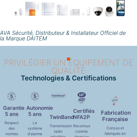
AVA Sécurité, Distributeur & Installateur Officiel de
la Marque DAITEM
PRIVILÉGIER UN ÉQUIPEMENT DE
QUALITÉ
Technologies & Certifications
Garantie
Autonomie
Certifiés
Fabrication
5 ans
5 ans
TwinBand
NFA2P
Française
Respect
Le
Transmission
Reconnus
Conçus et
des
système
radio
comme
fabriqués en
normes
d'alarme
infaillible
étant les