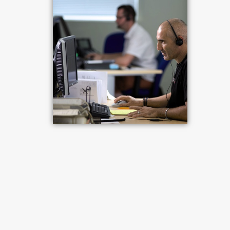
et
alerte en
l'ordre.
par la
télésurveillance
confirmée,
sauvegarder
Le
préfecture
parallèle
applique
le
centre
intervient
les
le centre
les
centre
dispose
chez
biens
de
consigne
de
d'un
vous
de
télésurveillance
en cas
télésurveillance.
numéro
pour
traitement
appelle
de
réservé
vérifier
(appel
directement
nécessité.
pour
les
des
les
chaque
lieux.
contacts...)
force de
département.
l'ordre.