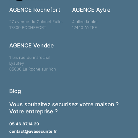
AGENCE Rochefort
AGENCE Aytre
27 avenue du Colonel Fuller
4 allée Kepler
17300 ROCHEFORT
17440 AYTRE
AGENCE Vendée
1 bis rue du maréchal
Lyautey
85000 La Roche sur Yon
Blog
Vous souhaitez sécurisez votre maison ?
Votre entreprise ?
05.46.87.14.29
contact@avasecurite.fr