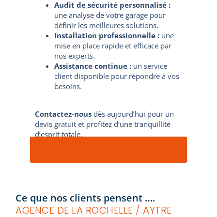
Audit de sécurité personnalisé :
une analyse de votre garage pour
définir les meilleures solutions.
Installation professionnelle :
une
mise en place rapide et efficace par
nos experts.
Assistance continue :
un service
client disponible pour répondre à vos
besoins.
Contactez-nous
dès aujourd’hui pour un
devis gratuit et profitez d’une tranquillité
d’esprit totale.
Contactez nous pour une demande
de devis
Alarme garage
Alarme garage
Ce que nos clients pensent ….
AGENCE DE LA ROCHELLE / AYTRE