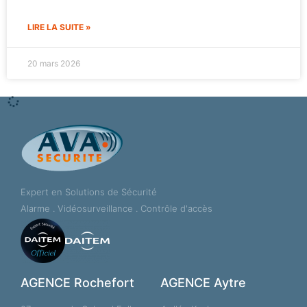
LIRE LA SUITE »
20 mars 2026
TÉLÉSURVEILLANCE
Sécuriser un hôtel, un gîte ou une
location saisonnière