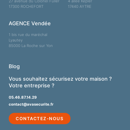
L’hébergement touristique est une activité exigeante : il
faut accueillir, entretenir, anticiper les besoins des
voyageurs et répondre à leurs attentes de confort. Mais
il ne faut pas négliger pour
LIRE LA SUITE »
5 février 2026
ALARME