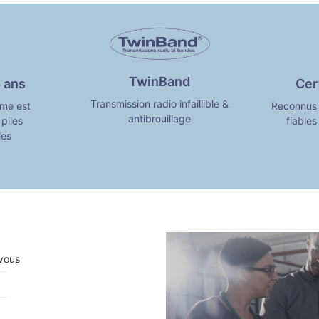
TwinBand
Cer
 ans
Transmission radio infaillible &
Reconnus 
rme est
antibrouillage
fiable
 piles
les
vous