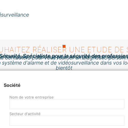
é
ésurveillance
UHAITEZ RÉALISER UNE ETUDE DE 
Sécurité, Spécialiste pour la sécurité des professio
le formulaire ci-dessous pour nous permettre de vous c
 contactera pour vous réaliser un diagnostic personnal
un système d'alarme et de vidéosurveillance dans vos lo
bientôt
Société
Nom de votre entreprise
Secteur d'activité