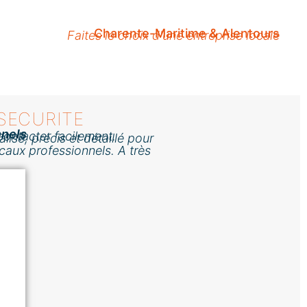
Charente-Maritime & Alentours
Faites le choix d'une entreprise locale
SECURITE
nnels
ontacter facilement.
isé, précis et détaillé pour
caux professionnels. A très