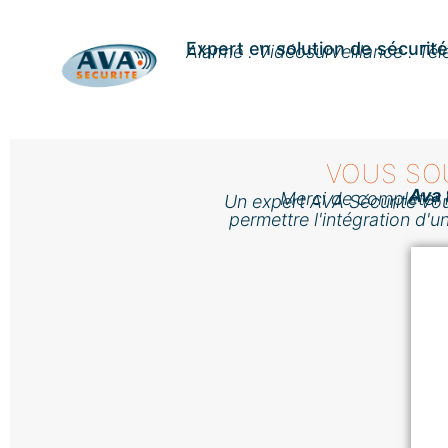
Expert en solution de sécurit
Alarme . Vidéosurveillance . Tél
VOUS SO
Ava 
Merci de compléter 
Un expert AVA Sécurité vous
permettre l'intégration d'