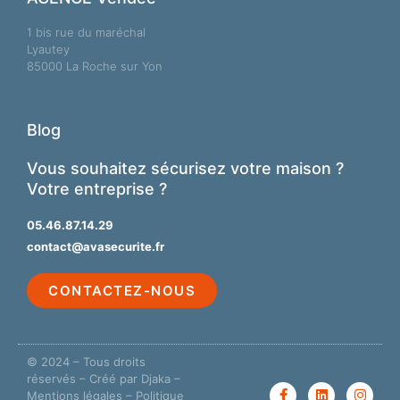
1 bis rue du maréchal
Lyautey
85000 La Roche sur Yon
Blog
Vous souhaitez sécurisez votre maison ?
Votre entreprise ?
05.46.87.14.29
contact@avasecurite.fr
CONTACTEZ-NOUS
© 2024 – Tous droits
réservés –
Créé par Djaka
–
Mentions légales
–
Politique