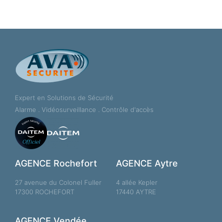
Expert en Solutions de Sécurité
Alarme . Vidéosurveillance . Contrôle d'accès
AGENCE Rochefort
AGENCE Aytre
27 avenue du Colonel Fuller
4 allée Kepler
17300 ROCHEFORT
17440 AYTRE
AGENCE Vendée